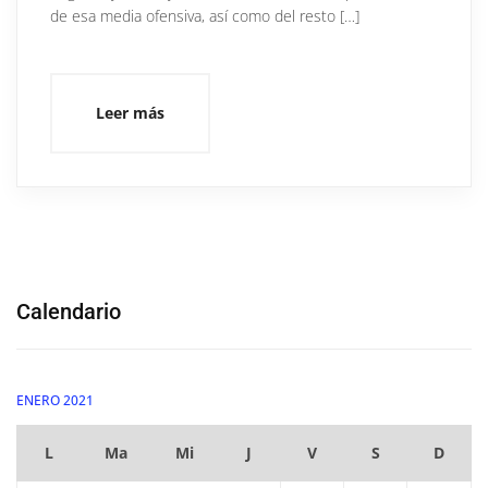
de esa media ofensiva, así como del resto […]
Leer más
Calendario
ENERO 2021
L
Ma
Mi
J
V
S
D