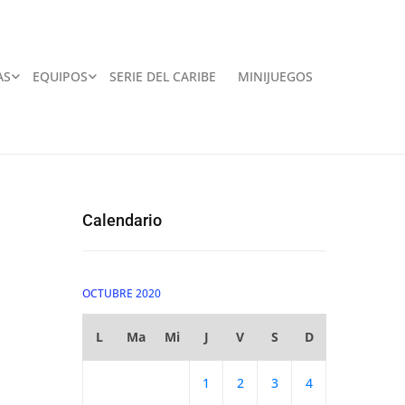
AS
EQUIPOS
SERIE DEL CARIBE
MINIJUEGOS
Calendario
OCTUBRE 2020
L
Ma
Mi
J
V
S
D
1
2
3
4