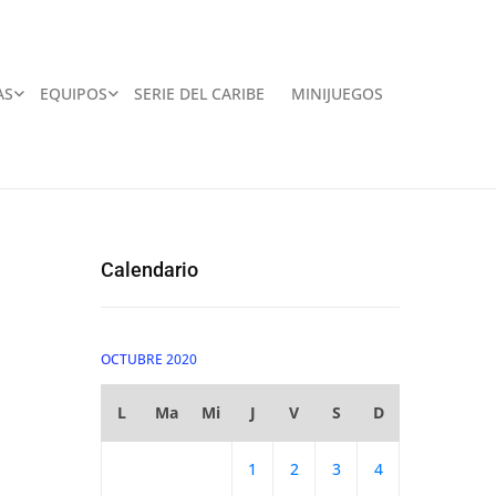
AS
EQUIPOS
SERIE DEL CARIBE
MINIJUEGOS
Calendario
OCTUBRE 2020
L
Ma
Mi
J
V
S
D
1
2
3
4