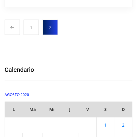
1
2
Calendario
AGOSTO 2020
L
Ma
Mi
J
V
S
D
1
2