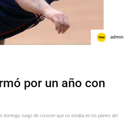
admin
irmó por un año con
el domingo, luego de conocer que no estaba en los planes del