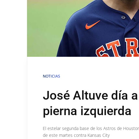
NOTICIAS
José Altuve día a
pierna izquierda
El estelar segunda base de los Astros de Houston 
de este martes contra Kansas City