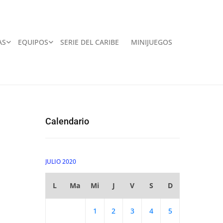
AS
EQUIPOS
SERIE DEL CARIBE
MINIJUEGOS
Calendario
JULIO 2020
L
Ma
Mi
J
V
S
D
1
2
3
4
5