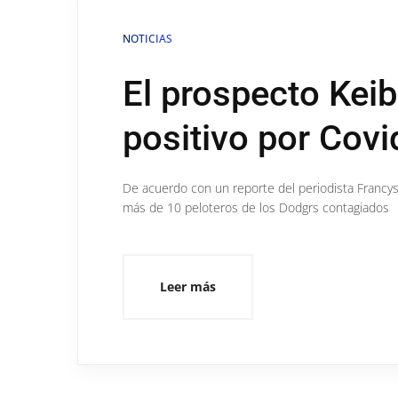
NOTICIAS
El prospecto Keib
positivo por Cov
De acuerdo con un reporte del periodista Francys
más de 10 peloteros de los Dodgrs contagiados
Leer más