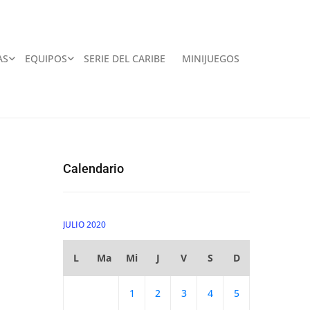
AS
EQUIPOS
SERIE DEL CARIBE
MINIJUEGOS
Calendario
JULIO 2020
L
Ma
Mi
J
V
S
D
1
2
3
4
5