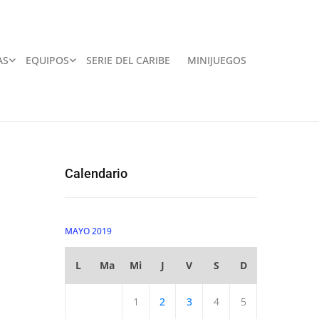
AS
EQUIPOS
SERIE DEL CARIBE
MINIJUEGOS
Calendario
MAYO 2019
L
Ma
Mi
J
V
S
D
1
2
3
4
5