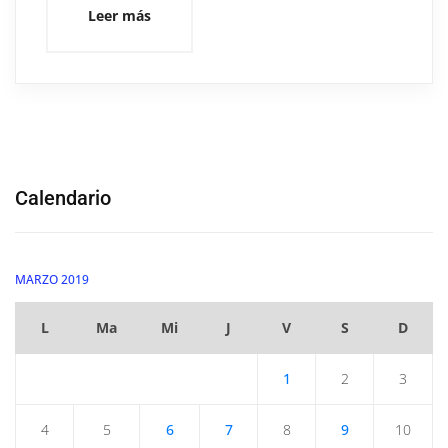
Leer más
Calendario
MARZO 2019
L
Ma
Mi
J
V
S
D
1
2
3
4
5
6
7
8
9
10