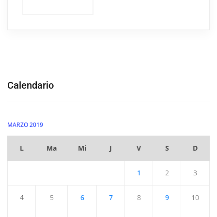
Calendario
MARZO 2019
L
Ma
Mi
J
V
S
D
1
2
3
4
5
6
7
8
9
10