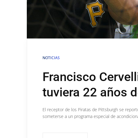
NOTICIAS
Francisco Cervell
tuviera 22 años 
El receptor de los Piratas de Pittsburgh se repo
someterse a un programa especial de acondiciona