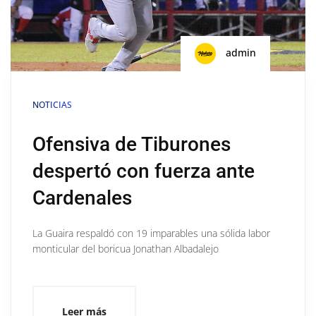
admin
NOTICIAS
Ofensiva de Tiburones
despertó con fuerza ante
Cardenales
La Guaira respaldó con 19 imparables una sólida labor
monticular del boricua Jonathan Albadalejo
Leer más