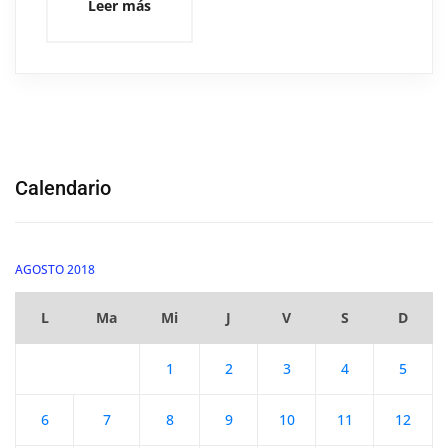
Leer más
Calendario
AGOSTO 2018
L
Ma
Mi
J
V
S
D
1
2
3
4
5
6
7
8
9
10
11
12