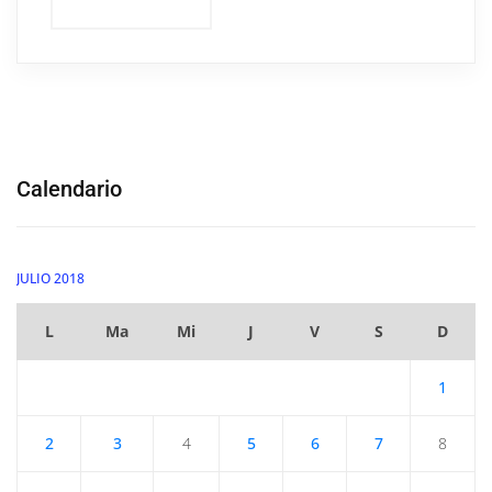
Calendario
JULIO 2018
L
Ma
Mi
J
V
S
D
1
2
3
4
5
6
7
8