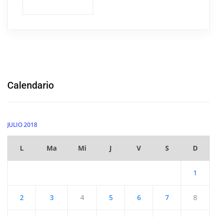
Calendario
JULIO 2018
L
Ma
Mi
J
V
S
D
1
2
3
4
5
6
7
8