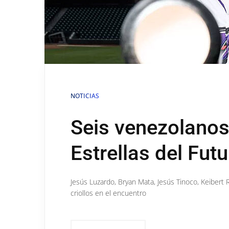
NOTICIAS
Seis venezolanos
Estrellas del Futu
Jesús Luzardo, Bryan Mata, Jesús Tinoco, Keibert
criollos en el encuentro