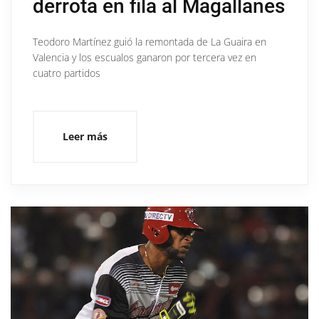
derrota en fila al Magallanes
Teodoro Martínez guió la remontada de La Guaira en
Valencia y los escualos ganaron por tercera vez en
cuatro partidos
Leer más