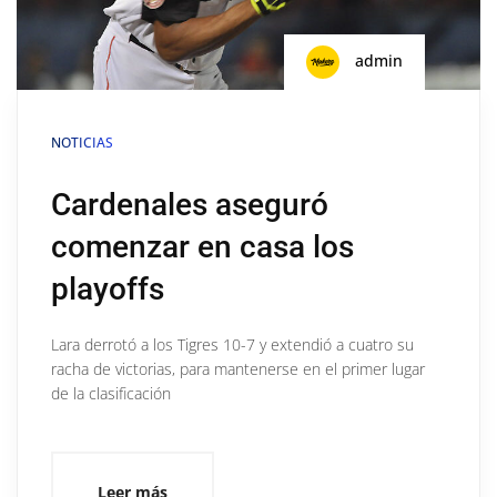
admin
NOTICIAS
Cardenales aseguró
comenzar en casa los
playoffs
Lara derrotó a los Tigres 10-7 y extendió a cuatro su
racha de victorias, para mantenerse en el primer lugar
de la clasificación
Leer más