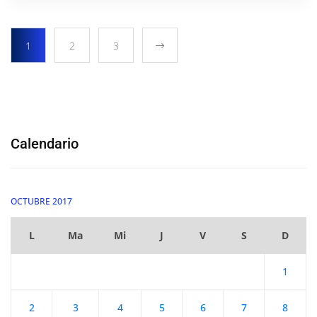
1
2
3
Calendario
OCTUBRE 2017
L
Ma
Mi
J
V
S
D
1
2
3
4
5
6
7
8