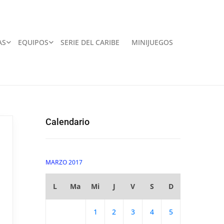
AS
EQUIPOS
SERIE DEL CARIBE
MINIJUEGOS
Calendario
MARZO 2017
L
Ma
Mi
J
V
S
D
1
2
3
4
5