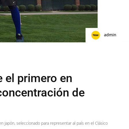
admin
 el primero en
 concentración de
en Japón, seleccionado para representar al país en el Clásico