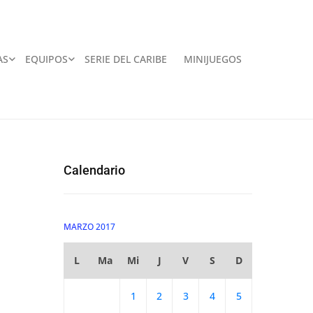
AS
EQUIPOS
SERIE DEL CARIBE
MINIJUEGOS
Calendario
MARZO 2017
L
Ma
Mi
J
V
S
D
1
2
3
4
5