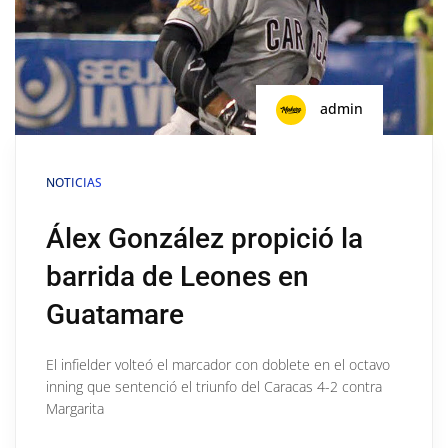
admin
NOTICIAS
Álex González propició la
barrida de Leones en
Guatamare
El infielder volteó el marcador con doblete en el octavo
inning que sentenció el triunfo del Caracas 4-2 contra
Margarita