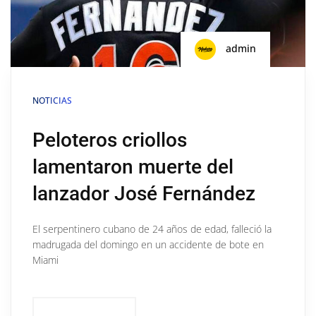
admin
NOTICIAS
Peloteros criollos
lamentaron muerte del
lanzador José Fernández
El serpentinero cubano de 24 años de edad, falleció la
madrugada del domingo en un accidente de bote en
Miami