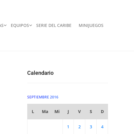
AS
EQUIPOS
SERIE DEL CARIBE
MINIJUEGOS
Calendario
SEPTIEMBRE 2016
L
Ma
Mi
J
V
S
D
1
2
3
4