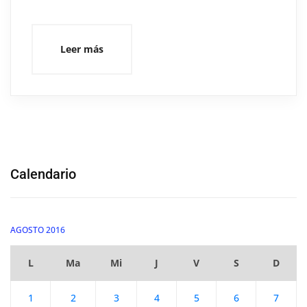
Leer más
Calendario
AGOSTO 2016
L
Ma
Mi
J
V
S
D
1
2
3
4
5
6
7