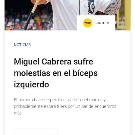
admin
NOTICIAS
Miguel Cabrera sufre
molestias en el bíceps
izquierdo
El primera base se perdió el partido del martes y
probablemente estará fuera por un par de encuentros
más