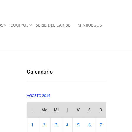
AS
EQUIPOS
SERIE DEL CARIBE
MINIJUEGOS
Calendario
AGOSTO 2016
L
Ma
Mi
J
V
S
D
1
2
3
4
5
6
7