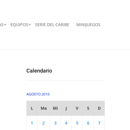
AS
EQUIPOS
SERIE DEL CARIBE
MINIJUEGOS
Calendario
AGOSTO 2016
L
Ma
Mi
J
V
S
D
1
2
3
4
5
6
7