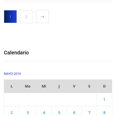
1
2
Calendario
MAYO 2016
L
Ma
Mi
J
V
S
D
1
2
3
4
5
6
7
8