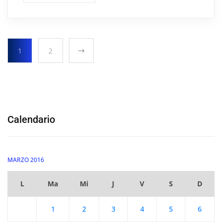
1
2
Calendario
MARZO 2016
L
Ma
Mi
J
V
S
D
1
2
3
4
5
6