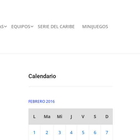
AS
EQUIPOS
SERIE DEL CARIBE
MINIJUEGOS
Calendario
FEBRERO 2016
L
Ma
Mi
J
V
S
D
1
2
3
4
5
6
7