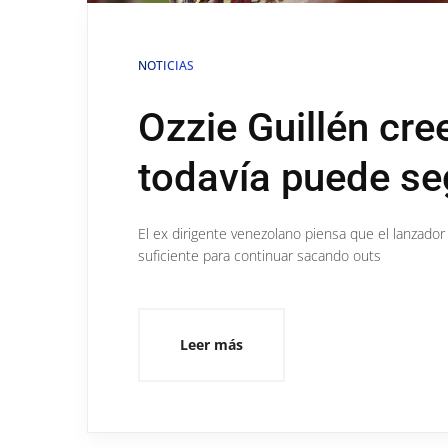
NOTICIAS
Ozzie Guillén cre
todavía puede se
El ex dirigente venezolano piensa que el lanzador
suficiente para continuar sacando outs
Leer más