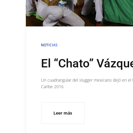
NOTICIAS
El “Chato” Vázqu
Un cuadrangular del slugger mexicano dejó en el te
Caribe 2016
Leer más