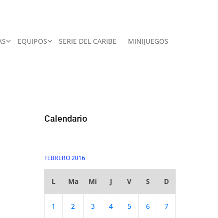
AS
EQUIPOS
SERIE DEL CARIBE
MINIJUEGOS
Calendario
FEBRERO 2016
L
Ma
Mi
J
V
S
D
1
2
3
4
5
6
7