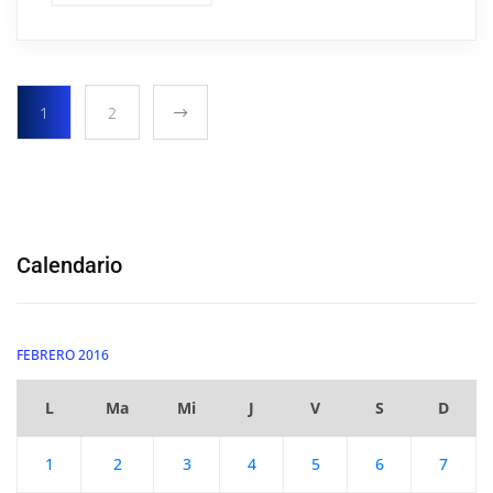
1
2
Calendario
FEBRERO 2016
L
Ma
Mi
J
V
S
D
1
2
3
4
5
6
7