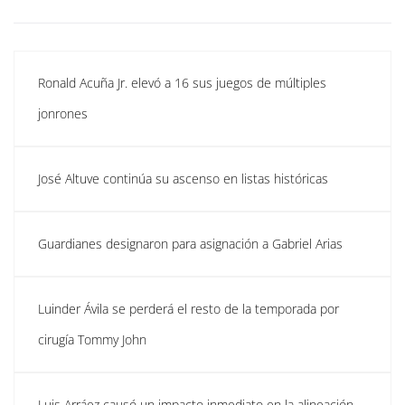
Ronald Acuña Jr. elevó a 16 sus juegos de múltiples
jonrones
José Altuve continúa su ascenso en listas históricas
Guardianes designaron para asignación a Gabriel Arias
Luinder Ávila se perderá el resto de la temporada por
cirugía Tommy John
Luis Arráez causó un impacto inmediato en la alineación